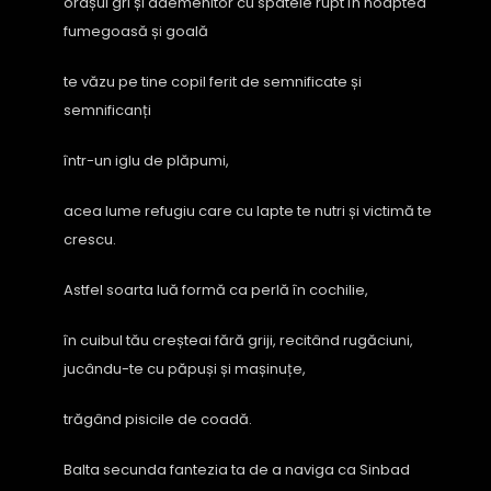
orașul gri și ademenitor cu spatele rupt în noaptea
fumegoasă și goală
te văzu pe tine copil ferit de semnificate și
semnificanți
într-un iglu de plăpumi,
acea lume refugiu care cu lapte te nutri și victimă te
crescu.
Astfel soarta luă formă ca perlă în cochilie,
în cuibul tău creșteai fără griji, recitând rugăciuni,
jucându-te cu păpuși și mașinuțe,
trăgând pisicile de coadă.
Balta secunda fantezia ta de a naviga ca Sinbad