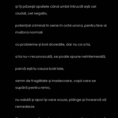
și îți păzești spatele când umbli întrucât ești cel
ciudat, cel negativ,
potențial criminal în serie în ochii unora, pentru tine ai
multora normali
cu probleme și boli dovedite, dar nu ca a ta,
a ta nu-i recunoscută, se poate spune neîntemeiată,
parcă ești tu cauza bolii tale,
semn de fragilitate și inadecvare, copil care se
supără pentru nimic,
nu salută și apoi își cere scuze, plânge și încearcă să
remedieze.