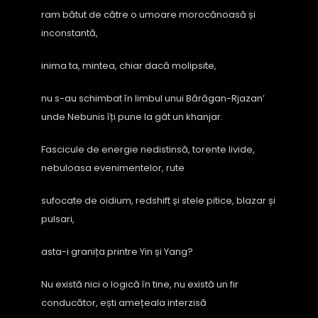
ram bătut de către o umoare morocănoasă și
inconstantă,
inima ta, mintea, chiar dacă molipsite,
nu s-au schimbat în limbul unui Bărăgan-Rjazan’
unde Nebunis îți pune la gât un khanjar.
Fascicule de energie nedistinsă, torente livide,
nebuloasa evenimentelor, rute
sufocate de oidium, redshift și stele pitice, blazar și
pulsari,
asta-i granița printre Yin și Yang?
Nu există nici o logică în tine, nu există un fir
conducător, ești amețeala interzisă