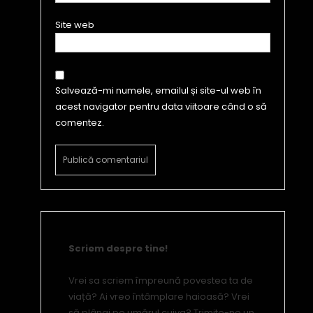
Site web
Salvează-mi numele, emailul și site-ul web în
acest navigator pentru data viitoare când o să
comentez.
Scriem despre tine!
Vrei sa scriem împreună povestea ta de
viață? Ai vreo întâmplare haioasă? Vrei
să plângi pe umărul cuiva? Trimite-ne un