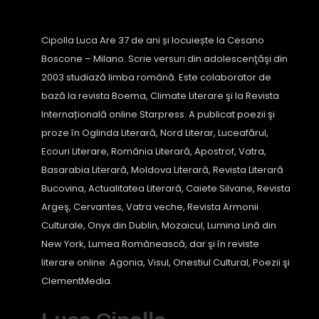
Cipolla Luca Are 37 de ani și locuiește la Cesano
Boscone – Milano. Scrie versuri din adolescenţăşi din
2003 studiază limba română. Este colaborator de
bază la revista Boema, Climate Literare şi la Revista
Internațională online Starpress. A publicat poezii şi
proze în Oglinda Literară, Nord Literar, Luceafărul,
Ecouri Literare, România Literară, Apostrof, Vatra,
Basarabia Literară, Moldova Literară, Revista Literară
Bucovina, Actualitatea Literară, Caiete Silvane, Revista
Argeş, Cervantes, Vatra veche, Revista Armonii
Culturale, Onyx din Dublin, Mozaicul, Lumina Lină din
New York, Lumea Românească, dar şi în reviste
literare online: Agonia, Visul, Onestiul Cultural, Poezii şi
ClementMedia.