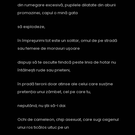
din rumegare excesivă, pupilele dilatate din aburii
promazinei, capul o mină gata
să explodeze,
în împrejurimi tot este un solitar, omul de pe stradă
sau femeie de moravuri ușoare
dispuși să te asculte fiindcă peste linia de hotar nu
întâlnești rude sau prieteni,
în pradă terorii doar atinse ale celui care susține
pretenția unui zâmbet, cel pe care tu,
neputând, nu știi să-l dai.
Ochi de cameleon, chip asexuat, care sugi oxigenul
unui ros ticălos uituc pe un