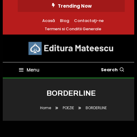
Skip
Trending Now
To
Content
Acasă
Blog
Contactaţi-ne
Termeni si Conditii Generale
Bucură-te de a doua ta viață aici
Editura Mateescu
Menu
Search
BORDERLINE
Home
POEZIE
BORDERLINE
POEZIE
aprilie 20, 2024
Thomas Whitney
BORDERLINE