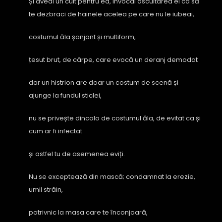
Și aveai un cult pentru ea, invocai ascultarea ei ca să
te dezbraci de hainele acelea pe care nu le iubeai,
costumul ăla șanjant și multiform,
țesut brut, de cârpe, care evocă un deranj demodat
dar un histrion are doar un costum de scenă și
ajunge la fundul sticlei,
nu se privește dincolo de costumul ăla, de evitat ca și
cum ar fi infectat
și astfel tu de asemenea eviți.
Nu se exceptează din mască; condamnat la erezie,
umil străin,
potrivnic la masa care te înconjoară,