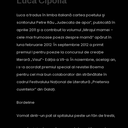
Luca Cipolla
Luca a tradus în limba italiană cartea poetului şi
scriitorului Petre Rău „Judecata de apoi”, publicată în
aprilie 2011 şi a contribuit la volumul „Mirajul mamei –
cele mai frumoase poezii despre mamă” apărut în
luna februarie 2012. În septembrie 2012 a primit
premiul I pentru poezie la concursul de creație
literară „Visul”- Ediția a VII-a. În noiembrie, acelaşi an,
i s-a acordat premiul special al revistei Boema
pentru cel mai bun colaborator din străinătate în
cadrul Festivalului Național de Literatură „Prietenia
cuvintelor” din Galați.
Bordeline
Vomat dintr-un pat al spitalului peste un fân de trestii,