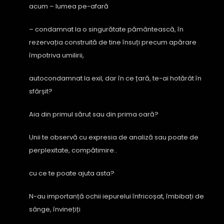
acum – lumea pe-afară
– condamnat la o singurătate pământească, în
rezervația construită de tine însuți precum apărare
împotriva umilirii,
autocondamnat la exil, dar în ce țară, te-ai hotărât în
sfârșit?
Aia din primul sărut sau din prima oară?
Unii te observă cu expresia de analiză sau poate de
perplexitate, compătimire..
cu ce te poate ajuta asta?
N-au importanță ochii iepurelui înfricoșat, îmbibați de
sânge, învinețiți