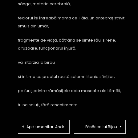
sânge, materie cerebrală,
feciorul își întreabă mama ce-i ăla, un antebraț strivit
smuls din umăr,
fragmente de viață, bătrâna se simte rău, sirene,
difuzoare, funcționarul înjură,
va întârzia la birou
și în timp ce preotul recită solemn litania sfinților,
pe furiș printre rămășițele abia mascate ale tămâii,
tu ne saluți, fără resentimente.
Navigare
Apel umanitar: Andreea Ștefan are nevoie de noi
Păsărica lui Bijou