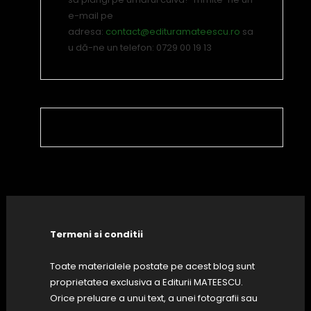
e-mail pe
adresa:
contact@edituramateescu.ro
sa
u dă-ne un telefon: 0729 00 19 13
Termeni si conditii
Toate materialele postate pe acest blog sunt
proprietatea exclusiva a Editurii MATEESCU.
Orice preluare a unui text, a unei fotografii sau