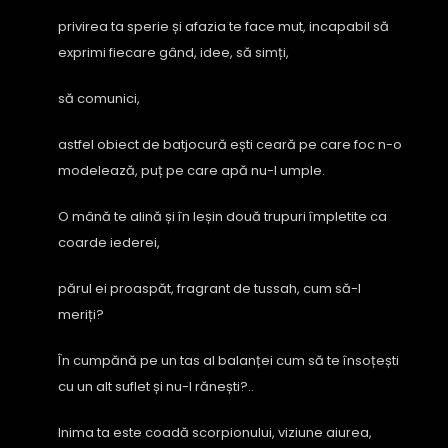
privirea ta sperie și afazia te face mut, incapabil să
exprimi fiecare gând, idee, să simți,
să comunici,
astfel obiect de batjocură ești ceară pe care foc n-o
modelează, puț pe care apă nu-l umple.
O mână te alină și în leșin două trupuri împletite ca
coarde iederei,
părul ei proaspăt, fragrant de tussah, cum să-l
meriți?
În cumpănă pe un tas al balanței cum să te însoțești
cu un alt suflet și nu-l rănești?..
Inima ta este coadă scorpionului, viziune aiurea,