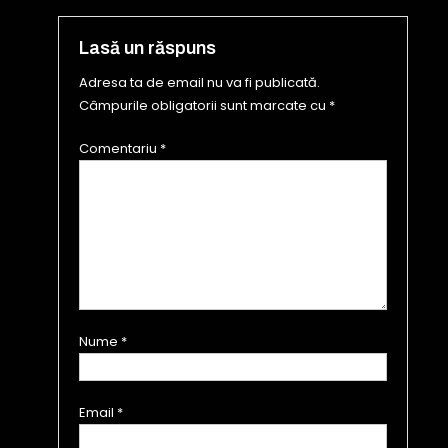
în
articole
Lasă un răspuns
Adresa ta de email nu va fi publicată.
Câmpurile obligatorii sunt marcate cu
*
Comentariu
*
Nume
*
Email
*