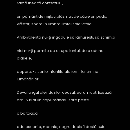
ramă inedită contextului,
un pământ de mijloc plăsmuit de către un pudic
vlăstar, soare în umbra limfei sale vitale..
Ambivalența nu-ți îngăduie să lămurești, să schimbi
nici nu-ți permite de a rupe lanțul, de a aduna
plasele,
departe-s serile infantile ale iernii la lumina
lumânărilor..
De-a lungul aleii duzilor ceasul, ecran rupt, fixează
ora 16.15 și un copil mândru sare peste
o băltoacă;
adolescenta, machiaj negru decis îi destăinuie