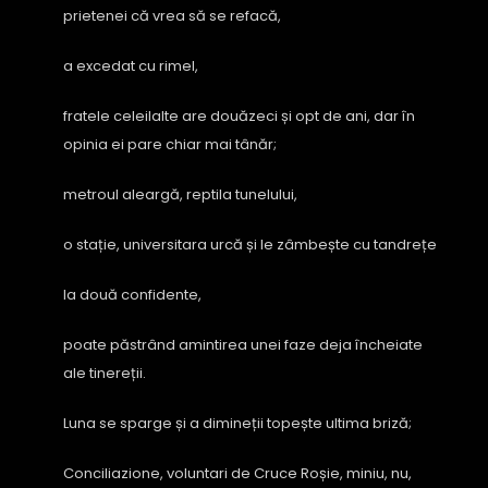
prietenei că vrea să se refacă,
a excedat cu rimel,
fratele celeilalte are douăzeci și opt de ani, dar în
opinia ei pare chiar mai tânăr;
metroul aleargă, reptila tunelului,
o stație, universitara urcă și le zâmbește cu tandrețe
la două confidente,
poate păstrând amintirea unei faze deja încheiate
ale tinereții.
Luna se sparge și a dimineții topește ultima briză;
Conciliazione, voluntari de Cruce Roșie, miniu, nu,