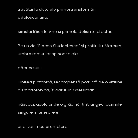
trăsăturile slute ale primei transformări
adolescentine,
simulai tăieri la vine și primele doliuri te afectau.
Pe un zid “Blocco Studentesco” și profilul lui Mercury,
umbra ramurilor spinoase ale
păducelului..
Iubirea platonică, recompensă potrivită de o viziune
dismorfofobică, îți dărui un Ghetsimani
născocit acolo unde o grădină îți strângea lacrimile
singure în tenebrele
unei veri încă premature.