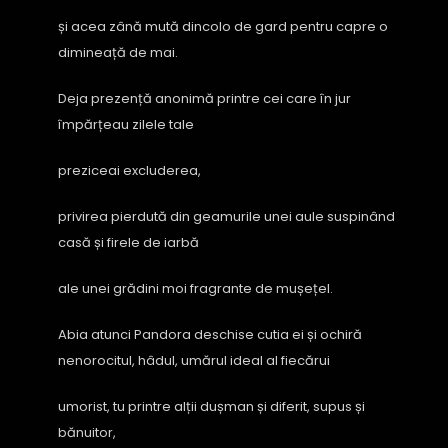
și acea zână mută dincolo de gard pentru capre o
dimineață de mai.
Deja prezență anonimă printre cei care în jur
împărțeau zilele tale
preziceai excluderea,
privirea pierdută din geamurile unei aule suspinând
casă și firele de iarbă
ale unei grădini moi fragrante de mușețel.
Abia atunci Pandora deschise cutia ei și ochiră
nenorocitul, hâdul, umărul ideal al fiecărui
umorist, tu printre alții dușman și diferit, supus și
bănuitor,