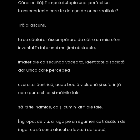
Cărei entități îi imputai utopia unei perfecțiuni
transcendente care te detașa de orice realitate?
Trăiai ascuns,
tu ce căutai o răscumpărare de către un microfon
inventat în fața unei mulțimi abstracte,
imateriale ca secunda vocea ta, identitate disociată,
dar unica care percepea
uzura ta lăuntrică, acea boală vicleană și suferință
care purta chiar și mâinile tale
să-ți fie inamice, ca și cum n-ar fi ale tale.
Îngropat de viu, a ruga pe un egumen cu trăsături de
înger ca să sune atacul cu lovituri de toacă,