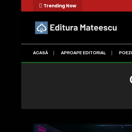
Skip
Trending Now
To
Content
Bucură-te de a doua ta viață aici
Editura Mateescu
ACASĂ
APROAPE EDITORIAL
POEZ