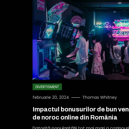
DIVERTISMENT
februarie 20, 2024
Thomas Whitney
Impactul bonusurilor de bun veni
de noroc online din România
Datorită popularității tot mai mari a cazinouri