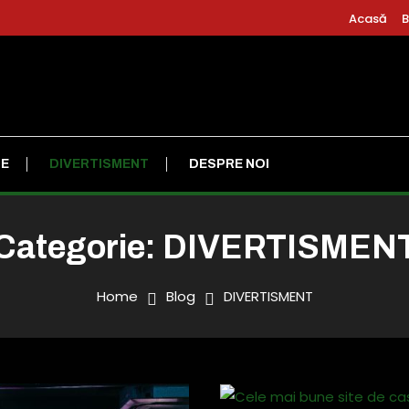
Acasă
B
IE
DIVERTISMENT
DESPRE NOI
Categorie:
DIVERTISMEN
Home
Blog
DIVERTISMENT