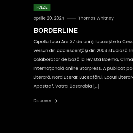
POEZIE
aprilie 20, 2024
Thomas Whitney
BORDERLINE
Cipolla Luca Are 37 de ani și locuiește la Ce
versuri din adolescenţăşi din 2003 studiază 
colaborator de bază la revista Boema, Climate
Internațională online Starpress. A publicat poe
Literară, Nord Literar, Luceafărul, Ecouri Litera
Apostrof, Vatra, Basarabia […]
Discover