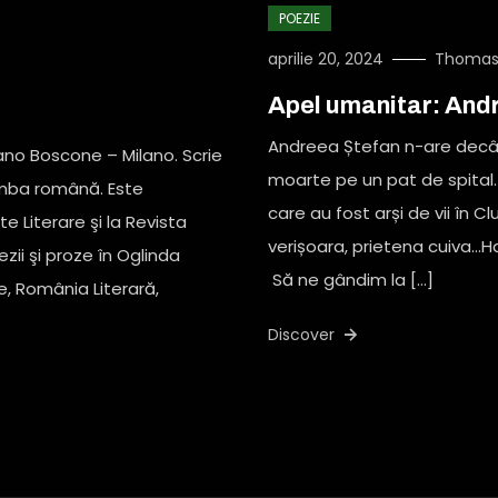
POEZIE
aprilie 20, 2024
Thomas
Apel umanitar: Andr
Andreea Ștefan n-are decât 
sano Boscone – Milano. Scrie
moarte pe un pat de spital. S
limba română. Este
care au fost arși de vii în Cl
 Literare şi la Revista
verișoara, prietena cuiva…H
zii şi proze în Oglinda
Să ne gândim la […]
re, România Literară,
Discover