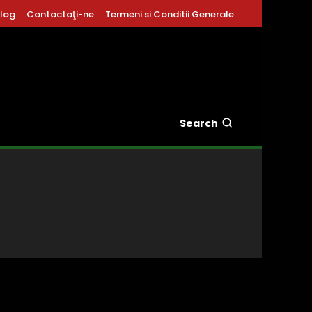
log
Contactaţi-ne
Termeni si Conditii Generale
Search