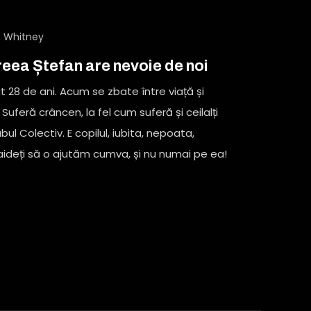
 Whitney
eea Ștefan are nevoie de noi
28 de ani. Acum se zbate între viață și
uferă crâncen, la fel cum suferă și ceilalți
ubul Colectiv. E copilul, iubita, nepoata,
aideți să o ajutăm cumva, și nu numai pe ea!